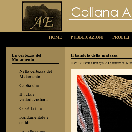
HOME
PUBBLICAZIONI
PROFILI
La certezza del
Il bandolo della matassa
Mutamento
HOME
>
Parole e Immagini
>
La certezza del Mu
Nella certezza del
Mutamento
Capita che
Il valore
vastodevastante
Cos'è la fine
Fondamentale e
solido
La pelle come